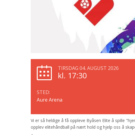
TIRSDAG 04. AUGUST 2026
kl. 17:30
STED:
Aure Arena
Vi er så heldige å få oppleve Byåsen Elite å spille "
opplev elitehåndball på nært hold og hjelp oss å skape