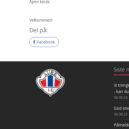
Åpen kiosk.
Velkommen!
Del på:
Facebook
Siste n
Vi trenge
- kan du
08.05.26
God ste
06.08.25
Påmeldin