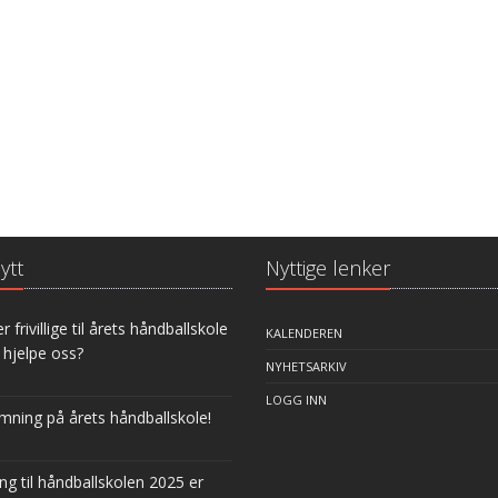
ytt
Nyttige lenker
r frivillige til årets håndballskole
KALENDEREN
 hjelpe oss?
NYHETSARKIV
LOGG INN
mning på årets håndballskole!
g til håndballskolen 2025 er