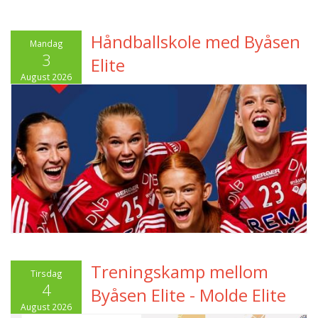
Håndballskole med Byåsen
Mandag
3
Elite
August 2026
Treningskamp mellom
Tirsdag
4
Byåsen Elite - Molde Elite
August 2026