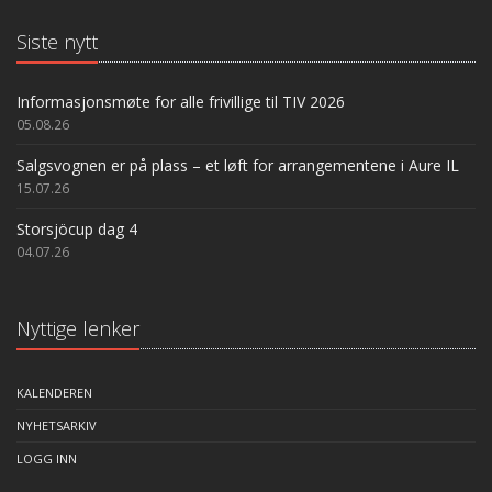
Siste nytt
Informasjonsmøte for alle frivillige til TIV 2026
05.08.26
Salgsvognen er på plass – et løft for arrangementene i Aure IL
15.07.26
Storsjöcup dag 4
04.07.26
Nyttige lenker
KALENDEREN
NYHETSARKIV
LOGG INN