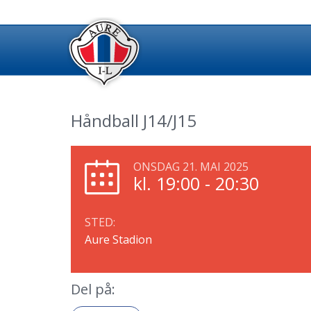
Håndball J14/J15
ONSDAG 21. MAI 2025
kl. 19:00 - 20:30
STED:
Aure Stadion
Del på: