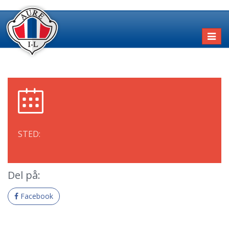
Toggl
naviga
STED:
Del på:
Facebook