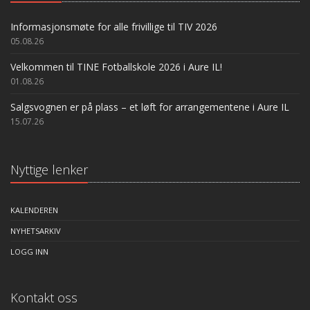
Informasjonsmøte for alle frivillige til TIV 2026
05.08.26
Velkommen til TINE Fotballskole 2026 i Aure IL!
01.08.26
Salgsvognen er på plass – et løft for arrangementene i Aure IL
15.07.26
Nyttige lenker
KALENDEREN
NYHETSARKIV
LOGG INN
Kontakt oss