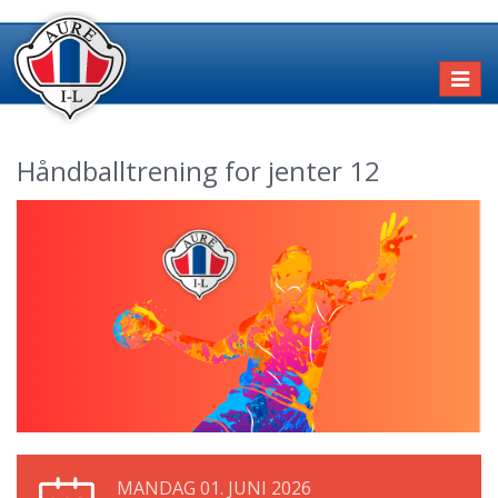
Toggl
naviga
Håndballtrening for jenter 12
MANDAG 01. JUNI 2026