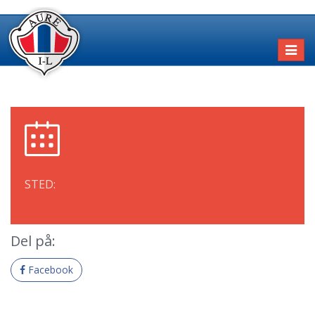
Toggl
naviga
STED:
Del på:
Facebook