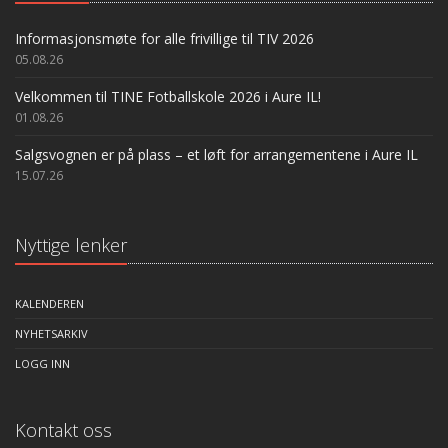
Informasjonsmøte for alle frivillige til TIV 2026
05.08.26
Velkommen til TINE Fotballskole 2026 i Aure IL!
01.08.26
Salgsvognen er på plass – et løft for arrangementene i Aure IL
15.07.26
Nyttige lenker
KALENDEREN
NYHETSARKIV
LOGG INN
Kontakt oss