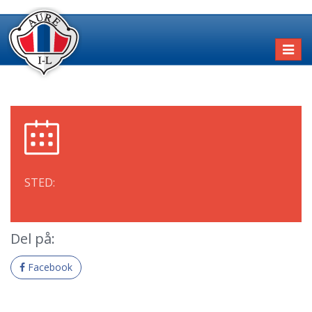
Toggl
naviga
STED:
Del på:
Facebook