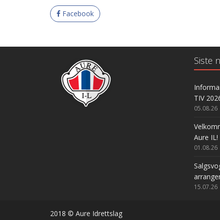
Facebook
Siste n
Informas
TIV 202
05.08.26
Velkomme
Aure IL!
01.08.26
Salgsvog
arrange
15.07.26
2018 © Aure Idrettslag