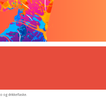
o og drikkeflaske.