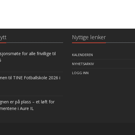
ytt
Nyttige lenker
jonsmøte for alle frivillige til
KALENDEREN
6
NYHETSARKIV
LOGG INN
n til TINE Fotballskole 2026 i
nen er på plass – et løft for
mentene i Aure IL