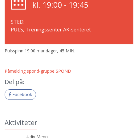
kl. 19:00 - 19:45
STED:
PULS, Treningssenter AK-senteret
Pulsspinn 19:00 mandager, 45 MIN.
Påmelding spond-gruppe SPOND
Del på:
Facebook
Aktiviteter
4.div Menn