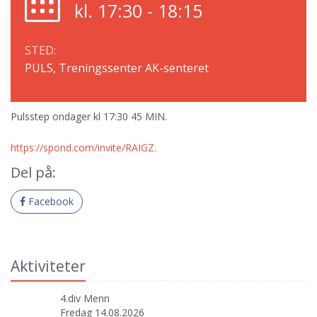
kl. 17:30 - 18:15
STED:
PULS, Treningssenter AK-senteret
Pulsstep ondager kl 17:30 45 MIN.
https://spond.com/invite/RAIGZ
.
Del på:
Facebook
Aktiviteter
4.div Menn
Fredag 14.08.2026