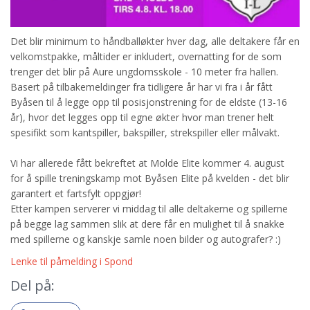
Det blir minimum to håndballøkter hver dag, alle deltakere får en
velkomstpakke, måltider er inkludert, overnatting for de som
trenger det blir på Aure ungdomsskole - 10 meter fra hallen.
Basert på tilbakemeldinger fra tidligere år har vi fra i år fått
Byåsen til å legge opp til posisjonstrening for de eldste (13-16
år), hvor det legges opp til egne økter hvor man trener helt
spesifikt som kantspiller, bakspiller, strekspiller eller målvakt.
Vi har allerede fått bekreftet at Molde Elite kommer 4. august
for å spille treningskamp mot Byåsen Elite på kvelden - det blir
garantert et fartsfylt oppgjør!
Etter kampen serverer vi middag til alle deltakerne og spillerne
på begge lag sammen slik at dere får en mulighet til å snakke
med spillerne og kanskje samle noen bilder og autografer? :)
Lenke til påmelding i Spond
Del på: