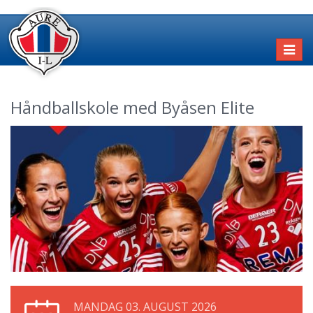
Toggl
naviga
Håndballskole med Byåsen Elite
MANDAG 03. AUGUST 2026