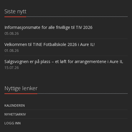
Siste nytt
Informasjonsmøte for alle frivillige til TIV 2026
05.08.26
Velkommen til TINE Fotballskole 2026 i Aure IL!
01.08.26
Salgsvognen er på plass – et løft for arrangementene i Aure IL
15.07.26
Nyttige lenker
KALENDEREN
NYHETSARKIV
LOGG INN