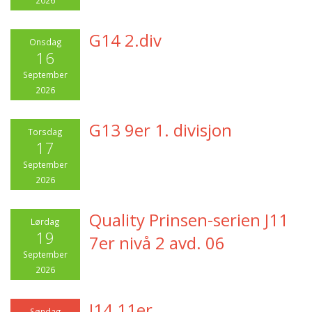
2026
G14 2.div
Onsdag
16
September
2026
G13 9er 1. divisjon
Torsdag
17
September
2026
Quality Prinsen-serien J11
Lørdag
19
7er nivå 2 avd. 06
September
2026
J14 11er
Søndag