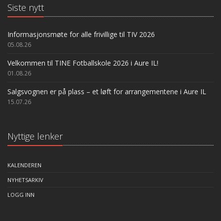
Siste nytt
Informasjonsmøte for alle frivillige til TIV 2026
05.08.26
Velkommen til TINE Fotballskole 2026 i Aure IL!
01.08.26
Salgsvognen er på plass – et løft for arrangementene i Aure IL
15.07.26
Nyttige lenker
KALENDEREN
NYHETSARKIV
LOGG INN