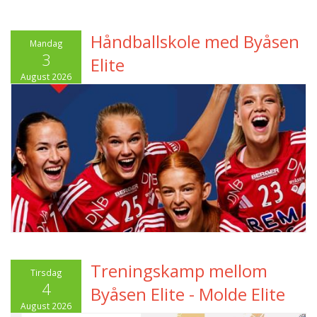
Håndballskole med Byåsen
Mandag
3
Elite
August 2026
Treningskamp mellom
Tirsdag
4
Byåsen Elite - Molde Elite
August 2026