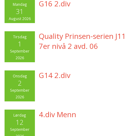
G16 2.div
Mandag
31
August 2026
Quality Prinsen-serien J11
Tirsdag
1
7er nivå 2 avd. 06
September
2026
G14 2.div
Onsdag
2
September
2026
4.div Menn
Lørdag
12
September