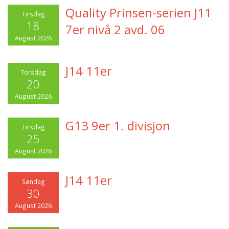
Quality Prinsen-serien J11
Tirsdag
18
7er nivå 2 avd. 06
August 2026
J14 11er
Torsdag
20
August 2026
G13 9er 1. divisjon
Tirsdag
25
August 2026
J14 11er
Søndag
30
August 2026