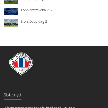
Toppidrettsveka 2026
Storsjöcup dag 2
Siste nytt
Informasjonsmøte for alle frivillige til TIV 2026