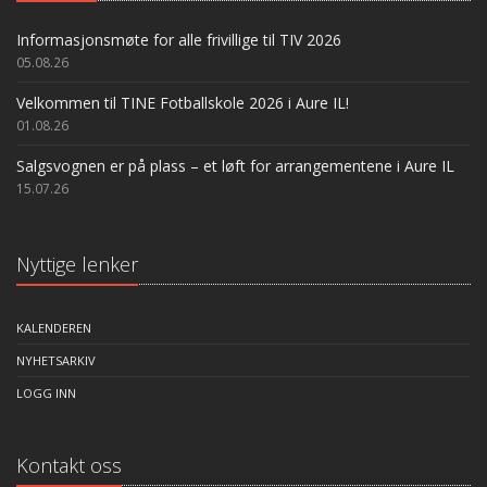
Informasjonsmøte for alle frivillige til TIV 2026
05.08.26
Velkommen til TINE Fotballskole 2026 i Aure IL!
01.08.26
Salgsvognen er på plass – et løft for arrangementene i Aure IL
15.07.26
Nyttige lenker
KALENDEREN
NYHETSARKIV
LOGG INN
Kontakt oss