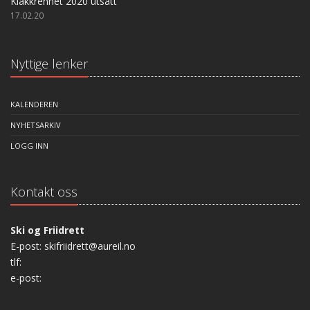
Klakkrennet 2020 utsatt
17.02.20
Nyttige lenker
KALENDEREN
NYHETSARKIV
LOGG INN
Kontakt oss
Ski og Friidrett
E-post: skifriidrett@aureil.no
tlf:
e-post: