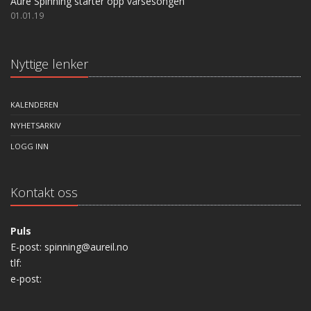
Aure Spinning starter opp vårsesongen
01.01.19
Nyttige lenker
KALENDEREN
NYHETSARKIV
LOGG INN
Kontakt oss
Puls
E-post: spinning@aureil.no
tlf:
e-post: