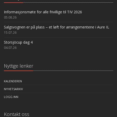
Informasjonsmøte for alle frivillige til TIV 2026
05.08.26
Salgsvognen er på plass – et løft for arrangementene i Aure IL
15.07.26
Storsjöcup dag 4
04.07.26
Nyttige lenker
KALENDEREN
NYHETSARKIV
LOGG INN
Kontakt oss