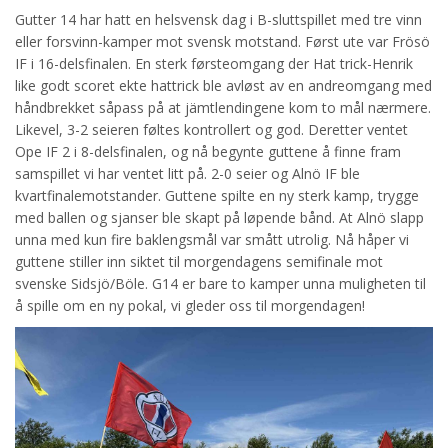
Gutter 14 har hatt en helsvensk dag i B-sluttspillet med tre vinn
eller forsvinn-kamper mot svensk motstand. Først ute var Frösö
IF i 16-delsfinalen. En sterk førsteomgang der Hat trick-Henrik
like godt scoret ekte hattrick ble avløst av en andreomgang med
håndbrekket såpass på at jämtlendingene kom to mål nærmere.
Likevel, 3-2 seieren føltes kontrollert og god. Deretter ventet
Ope IF 2 i 8-delsfinalen, og nå begynte guttene å finne fram
samspillet vi har ventet litt på. 2-0 seier og Alnö IF ble
kvartfinalemotstander. Guttene spilte en ny sterk kamp, trygge
med ballen og sjanser ble skapt på løpende bånd. At Alnö slapp
unna med kun fire baklengsmål var smått utrolig. Nå håper vi
guttene stiller inn siktet til morgendagens semifinale mot
svenske Sidsjö/Böle. G14 er bare to kamper unna muligheten til
å spille om en ny pokal, vi gleder oss til morgendagen!