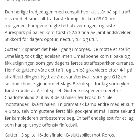
Den herlige tredjedagen med cupspill hvor alt står på spill traff
oss med et smell alt fra første kamp klokken 08.00 om
morgenen. Kampene fulgte tett utover dagen, og siste
Aurespark på ballen kom først i 22.30-tida av Jämtlandskvelden.
Stikkord for dagen: opptur, nedtur, tur og utur.
Gutter 12 sparket det hele i gang i morges. De møtte et sterkt
Umeålag, tok tidlig ledelsen -men Umeåboene kom tilbake og
fikk utligningen som gav dagens første straffesparkkonkurranse.
Her fikk guttene våre det tøft, og Umeå gikk videre etter 4-1 på
straffeuttellingen. Nytt av året var återkvall, som gav G12 en
second chance gjennom et slags B-sluttspill for lag som ryker i
første runde av A-sluttspillet. Guttene ekspederte deretter
Charlottenlund 2 ut av 8-delsfinalen før Frösö IF 1 ble
motstander i kvartfinalen. En dramatisk kamp endte med et surt
4-5 tap, selv om guttene først fikk godkjent et mål i siste sekund
før kamplederen ombestemte seg. En tøff endelig exit for et lag
som har spilt mye offensiv finfotball.
Gutter 13 spilte 16-delsfinale i B-sluttspillet mot Røros.