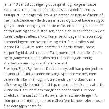
Jenter 13 var ustoppelige i gruppespillet og i dagens første
kamp stod Tangmoen 1 på motsatt side i 8-delsfinalen i A-
sluttspillet. To tidlige mål gav Aurejentene en ledelse å holde på,
men motstanderen ville det annerledes og scoret både en og to
ganger i andre omgang. Det siste målet etter at laget hadde fått
et rødt kort og det kun stod sekunder igjen av spilletiden. 2-2 og
Aures tredje straffesparkkonkurranse for dagen! Her scoret og
bommet lagene om hverandre, og etter fem straffer stod
lagene likt 3-3. Aure satte deretter sin fjerde straffe, mens
keeper Sigrid deretter reddet Tangmoens sjette straffe både en
og to ganger etter at straffen måtte tas om igjen. Herlig
straffesparkseier og kvartfinaleklare mot
Steinkjer/Egge/Byafossen. Det ble en ny, tett kamp der jentene
utlignet til 1-1 tidlig i andre omgang. Sjansene var der, men
ballen ville ikke i mål -og i motsatt ende var nordtrønderne
effektive og fikk to mål til. 1-3 tap, men med følelsen av at dette
kunne vært omvendt om marginene hadde vært Aurerøde.
Likefullt en fantastisk innsats av jentene, ett hakk lenger i A-
sluttspillet enn ifjor og hele 30 mål på fem kamper. Gleder oss til
å se dere igjen neste år!