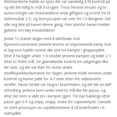
Motstanderne hadde en spiss det var vanskelig å få kontroll på
og det ble tidlig to mål å ta igjen. Tross heroisk innsats og to
Aurescoringer var motstanderne enda giftigere og scoret tre til.
Sluttresultat 2-5, og Storsjöcupen var over for 13-åringene. Det
ville seg ikke på banen denne gang, men utenfor banen melder
guttene om høy trivselsfaktor!
Jenter 12 startet dagen med 8-delsfinale mot
Byneset/Leinstrand. Jentene leverte en imponerende kamp mot
et lag som hadde vunnet alle sine tre kamper i gruppespillet.
Etter å ha ligget under 1-0 snudde jentene kampen og ledet 2-1
etter to flotte mål. De grønnkledde kontret inn utligningen like
før slutt, og det var klart for Aures andre
straffesparkkonkurranse for dagen. Jentene holdt nervene under
kontroll og kunne juble for 4-3 seier etter fire velplasserte
straffer. Neste hinder var Hegra i kvartfinalen, og det ble en tøff
utfordring. Jentene kom under med to mål like før pause, og
etter det kom vi aldri inn i kampen igjen. Tre nye baklengs etter
pause gav 0-5 og snipp, snapp, snute for cupeventyret. Uansett
en sterk prestasjon av cupdebutantene å nå kvartfinalen i A-
sluttspillet.