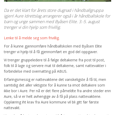
Da er det klart for årets store dugnad i håndballgruppa
igjen! Aure Idrettslag arrangerer også i år håndballskole for
barn og unge sammen med Byåsen Elite. 3.-5. august
trenger vi din hjelp som frivillig.
Lenke til å melde seg som frivillig.
For å kunne gjennomføre håndballskolen med Byåsen Elite
trenger vi hjelp til å få gjennomført en god del oppgaver.
Vi trenger gruppeledere til å følge deltakerne fra post til post,
folk til å lage og servere mat til deltakerne, samt nattevakter i
forbindelse med overnatting på ABUS.
Erfaringsmessig er nattevaktene det vanskeligste å få til, men
samtidig det aller viktigste for å kunne ta imot deltakere som
ikke bor i Aure. Per nå er det flere påmeldte fra andre steder enn
Aure, så vi er helt avhengige av å få på plass nattevaktene.
Opplæring iht krav fra Aure kommune vil bli gitt før første
nattevakt.