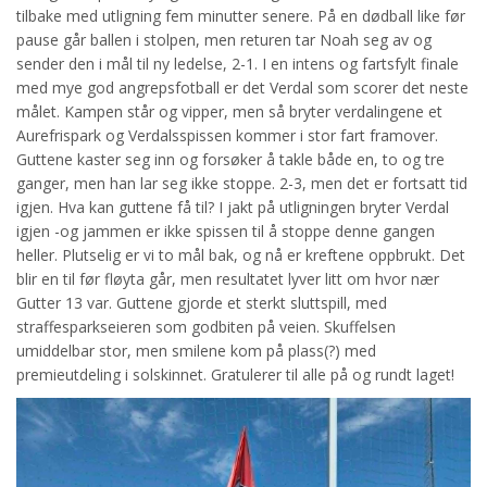
tilbake med utligning fem minutter senere. På en dødball like før
pause går ballen i stolpen, men returen tar Noah seg av og
sender den i mål til ny ledelse, 2-1. I en intens og fartsfylt finale
med mye god angrepsfotball er det Verdal som scorer det neste
målet. Kampen står og vipper, men så bryter verdalingene et
Aurefrispark og Verdalsspissen kommer i stor fart framover.
Guttene kaster seg inn og forsøker å takle både en, to og tre
ganger, men han lar seg ikke stoppe. 2-3, men det er fortsatt tid
igjen. Hva kan guttene få til? I jakt på utligningen bryter Verdal
igjen -og jammen er ikke spissen til å stoppe denne gangen
heller. Plutselig er vi to mål bak, og nå er kreftene oppbrukt. Det
blir en til før fløyta går, men resultatet lyver litt om hvor nær
Gutter 13 var. Guttene gjorde et sterkt sluttspill, med
straffesparkseieren som godbiten på veien. Skuffelsen
umiddelbar stor, men smilene kom på plass(?) med
premieutdeling i solskinnet. Gratulerer til alle på og rundt laget!