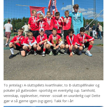
To jentelag i A-sluttspillets kvartfinaler, to B-sluttspillfinaler og
pokaler på guttesiden -sportslig en eventyrlig cup. Samhold,
vennskap, opplevelser, minner -sosialt en uvurderlig cup! Dette
gjør vi så gjerne igjen (og igjen). Takk for i år!