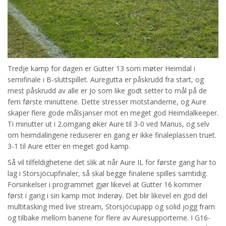
Tredje kamp for dagen er Gutter 13 som møter Heimdal i
semifinale i B-sluttspillet. Auregutta er påskrudd fra start, og
mest påskrudd av alle er Jo som like godt setter to mål på de
fem første minuttene. Dette stresser motstanderne, og Aure
skaper flere gode målsjanser mot en meget god Heimdalkeeper.
Ti minutter ut i 2.omgang øker Aure til 3-0 ved Marius, og selv
om heimdalingene reduserer en gang er ikke finaleplassen truet.
3-1 til Aure etter en meget god kamp.
Så vil tilfeldighetene det slik at når Aure IL for første gang har to
lag i Storsjöcupfinaler, så skal begge finalene spilles samtidig.
Forsinkelser i programmet gjør likevel at Gutter 16 kommer
først i gang i sin kamp mot Inderøy. Det blir likevel en god del
multitasking med live stream, Storsjöcupapp og solid jogg fram
og tilbake mellom banene for flere av Auresupporterne. I G16-