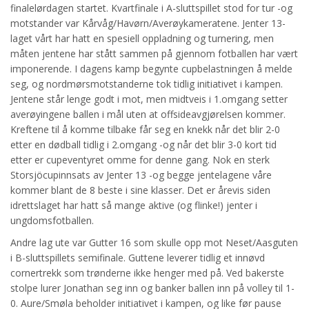
finalelørdagen startet. Kvartfinale i A-sluttspillet stod for tur -og
motstander var Kårvåg/Havørn/Averøykameratene. Jenter 13-
laget vårt har hatt en spesiell oppladning og turnering, men
måten jentene har stått sammen på gjennom fotballen har vært
imponerende. I dagens kamp begynte cupbelastningen å melde
seg, og nordmørsmotstanderne tok tidlig initiativet i kampen.
Jentene står lenge godt i mot, men midtveis i 1.omgang setter
averøyingene ballen i mål uten at offsideavgjørelsen kommer.
Kreftene til å komme tilbake får seg en knekk når det blir 2-0
etter en dødball tidlig i 2.omgang -og når det blir 3-0 kort tid
etter er cupeventyret omme for denne gang. Nok en sterk
Storsjöcupinnsats av Jenter 13 -og begge jentelagene våre
kommer blant de 8 beste i sine klasser. Det er årevis siden
idrettslaget har hatt så mange aktive (og flinke!) jenter i
ungdomsfotballen.
Andre lag ute var Gutter 16 som skulle opp mot Neset/Aasguten
i B-sluttspillets semifinale. Guttene leverer tidlig et innøvd
cornertrekk som trønderne ikke henger med på. Ved bakerste
stolpe lurer Jonathan seg inn og banker ballen inn på volley til 1-
0. Aure/Smøla beholder initiativet i kampen, og like før pause