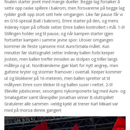
finalen starter jevnt med mange dueller. Begge lag forsøker å
sette opp raske spillere i bakrom, men forsvarerne på begge lag
rydder godt opp stort sett hele omgangen. Like før pause får vi
en G16-spesial (ball i bakrom), Emre starter på den, og mens
Inderøy roper på offside setter Emre ballen kontrollert i mål. 1-0!
Stillingen holder seg til pause, og når kampen starter igjen
fortsetter kampen i samme jevne spor. Utover omgangen
kommer de fleste sjansene mot Aure/Smøla-målet. Kun
minutter før sluttsignalet setter Inderøy ballen forbi keeper
Jostein, men ballen treffer innsiden av stolpen og triller langs
mållinja og ut. Nordtrønderne gjør klart for nytt angrep, men
guttene bryter og stormer framover i overtall. Keeper kommer
ut og blokkerer på 16-meteren, men ballen spretter ut til
måltyven Emre som klinker til og ballen suser i nettet. 2-0!
Elleville jubelscener, sesongens nykomponerte lag med Aure- og
Smølagutter samt lånespiller Jonathan vinner B-sluttspillet!
Gratulerer alle sammen -veldig kjekt at trener Karl Mikael var
med på moroa denne gangen!