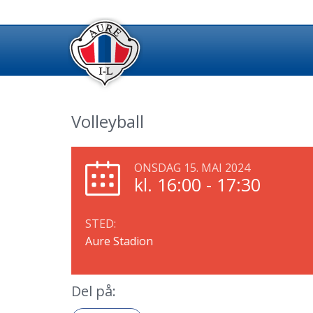
Volleyball
ONSDAG 15. MAI 2024
kl. 16:00 - 17:30
STED:
Aure Stadion
Del på: