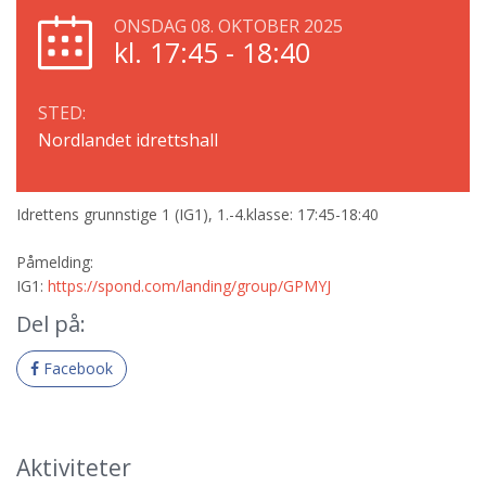
ONSDAG 08. OKTOBER 2025
kl. 17:45 - 18:40
STED:
Nordlandet idrettshall
Idrettens grunnstige 1 (IG1), 1.-4.klasse: 17:45-18:40
Påmelding:
IG1:
https://spond.com/landing/group/GPMYJ
Del på:
Facebook
Aktiviteter