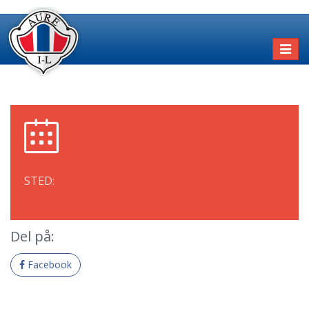
Toggl
naviga
STED:
Del på:
Facebook