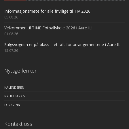
Informasjonsmøte for alle frivillige til TIV 2026
05.08.26
Velkommen til TINE Fotballskole 2026 i Aure IL!
01.08.26
Salgsvognen er på plass – et løft for arrangementene i Aure IL
15.07.26
Nyttige lenker
KALENDEREN
NYHETSARKIV
LOGG INN
Kontakt oss