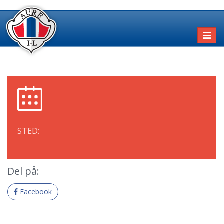
Toggl
naviga
STED:
Del på:
Facebook