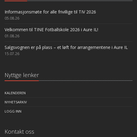
Informasjonsmøte for alle frivillige til TIV 2026
05.08.26
Velkommen til TINE Fotballskole 2026 i Aure IL!
01.08.26
Salgsvognen er på plass – et løft for arrangementene i Aure IL
15.07.26
Nyttige lenker
KALENDEREN
NYHETSARKIV
LOGG INN
Kontakt oss