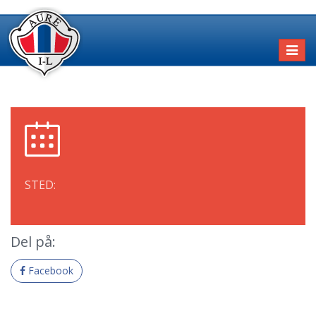
Toggl
naviga
STED:
Del på:
Facebook