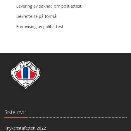
Levering av søknad om politiattest
Bekreftelse på formål
Fremvising av politiattest
Siste nytt
Knykenstafetten 2022