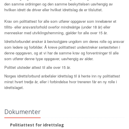
den samme ordningen og den samme beskyttelsen uavhengig av
hvilken idrett de driver eller hvilket idrettslag de er tilsluttet.
Krav om politiattest for alle som utfører oppgaver som innebærer et
tillits- eller ansvarsforhold overfor mindreårige (under 18 år) eller
mennesker med utviklingshemming, gjelder for alle over 15 år.
Idrettsforbundet ønsker å bevisstgjøre ungdom om deres rolle og ansvar
som ledere og forbilder. Å kreve politiattest understreker seriøsiteten i
denne oppgaven, og at vi har de samme krav og forventninger til alle
som utfører denne type oppgaver, uavhengig av alder.
Politiet utsteder attest til alle over 15 år.
Norges idrettsforbund anbefaler idrettslag til å hente inn ny politiattest
minst hvert tredje år, eller i forbindelse hvor treneren får en ny rolle i
idrettslaget.
Dokumenter
Politiattest for idrettslag