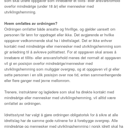
som skal utføre oppgaver som innebærer et tillits- eller ansvarsforhold
overfor mindreårige (under 18 år) eller mennesker med
utviklingshemming.
Hvem omfattes av ordningen?
Ordningen omfatter både ansatte og frivillige, og gjelder uansett om
personen får lønn for oppdraget eller ikke. Det avgjørende er hvilke
oppgaver vedkommende skal ha i idrettslaget. Det er ikke enhver
kontakt med mindreårige eller mennesker med utviklingshemming som
gir anledning til å avkreve politiattest. For at oppgaven skal anses å
innebære et tillits- eller ansvarsforhold menes det normalt at oppgaven
vil gi en posisjon overfor mindreårige/mennesker med
utviklingshemming som muliggjør overgrep, og at oppgaven vil gi eller
sette personen i en slik posisjon over noe tid, enten sammenhengende
eller flere ganger med jevne mellomrom.
Trenere, instruktører og lagledere som skal ha direkte kontakt med
mindreårige eller mennesker med utviklingshemming, vil alltid være
omfattet av ordningen.
Idrettsstyret har valgt å gjøre ordningen obligatorisk for å sikre at alle
idrettslag har de samme gode rutinene for å forebygge overgrep. Alle
mindreårige og mennesker med utviklingshemming i norsk idrett skal ha