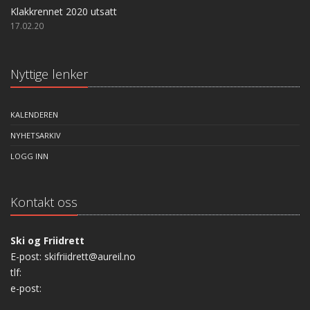
Klakkrennet 2020 utsatt
17.02.20
Nyttige lenker
KALENDEREN
NYHETSARKIV
LOGG INN
Kontakt oss
Ski og Friidrett
E-post: skifriidrett@aureil.no
tlf:
e-post: