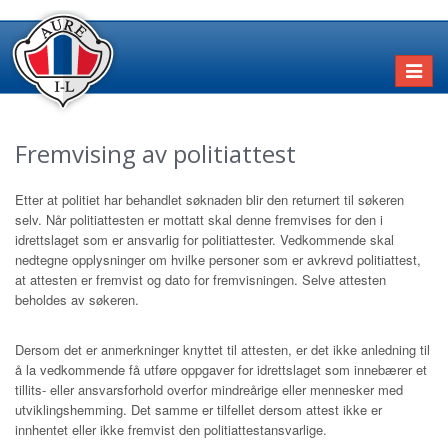
Toggl
naviga
Fremvising av politiattest
Etter at politiet har behandlet søknaden blir den returnert til søkeren
selv. Når politiattesten er mottatt skal denne fremvises for den i
idrettslaget som er ansvarlig for politiattester. Vedkommende skal
nedtegne opplysninger om hvilke personer som er avkrevd politiattest,
at attesten er fremvist og dato for fremvisningen. Selve attesten
beholdes av søkeren.
Dersom det er anmerkninger knyttet til attesten, er det ikke anledning til
å la vedkommende få utføre oppgaver for idrettslaget som innebærer et
tillits- eller ansvarsforhold overfor mindreårige eller mennesker med
utviklingshemming. Det samme er tilfellet dersom attest ikke er
innhentet eller ikke fremvist den politiattestansvarlige.