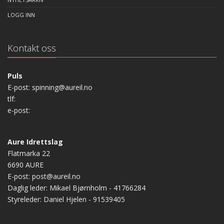
LOGG INN
Kontakt oss
Puls
E-post: spinning@aureil.no
tlf:
e-post:
Aure Idrettslag
Flatmarka 22
6690 AURE
E-post: post@aureil.no
Daglig leder: Mikael Bjørnholm - 41766284
Styreleder: Daniel Hjelen - 91539405