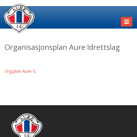
Toggl
naviga
Organisasjonsplan Aure Idrettslag
Org.plan Aure IL