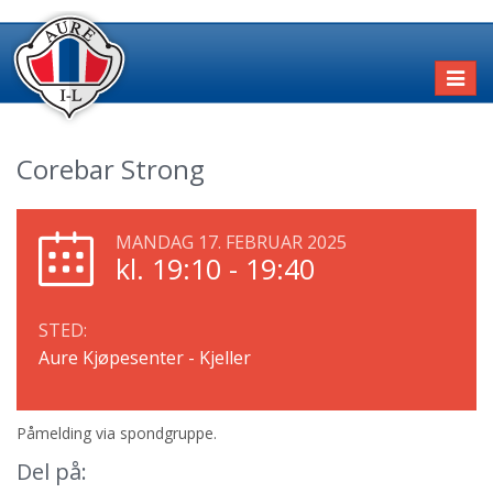
Toggl
naviga
Corebar Strong
MANDAG 17. FEBRUAR 2025
kl. 19:10 - 19:40
STED:
Aure Kjøpesenter - Kjeller
Påmelding via spondgruppe.
Del på: