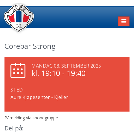
Toggl
naviga
Corebar Strong
MANDAG 08. SEPTEMBER 2025
kl. 19:10 - 19:40
STED:
Aure Kjøpesenter - Kjeller
Påmelding via spondgruppe.
Del på: