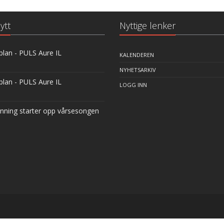
ytt
Nyttige lenker
plan - PULS Aure IL
KALENDEREN
NYHETSARKIV
plan - PULS Aure IL
LOGG INN
inning starter opp vårsesongen