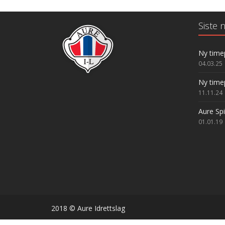
Siste n
Ny time
04.03.25
Ny time
11.11.24
Aure Sp
01.01.19
2018 © Aure Idrettslag