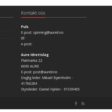
Kontakt oss
Puls
E-post: spinning@aureil.no
tlf:
e-post:
Aure Idrettslag
Flatmarka 22
6690 AURE
E-post: post@aureil.no
Daglig leder: Mikael Bjørnholm -
41766284
Styreleder: Daniel Hjelen - 91539405